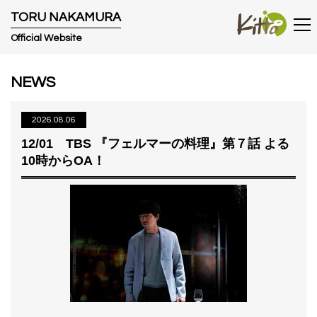
T
O
R
U
N
A
K
A
M
U
R
A
Official Website
NEWS
2026.08.06
12/01 TBS 『フェルマーの料理』第７話 よる
10時からOA！