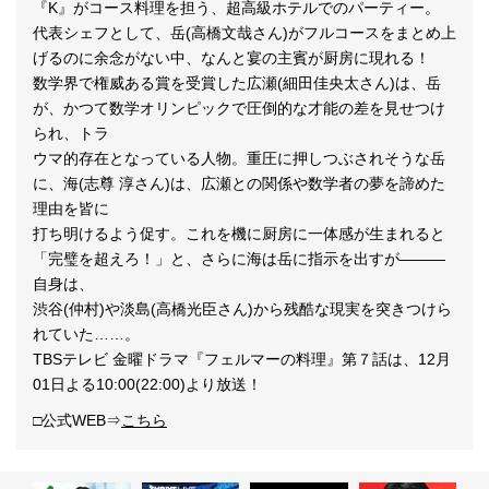
『K』がコース料理を担う、超高級ホテルでのパーティー。
代表シェフとして、岳(高橋文哉さん)がフルコースをまとめ上
げるのに余念がない中、なんと宴の主賓が厨房に現れる！
数学界で権威ある賞を受賞した広瀬(細田佳央太さん)は、岳
が、かつて数学オリンピックで圧倒的な才能の差を見せつけ
られ、トラ
ウマ的存在となっている人物。重圧に押しつぶされそうな岳
に、海(志尊 淳さん)は、広瀬との関係や数学者の夢を諦めた
理由を皆に
打ち明けるよう促す。これを機に厨房に一体感が生まれると
「完璧を超えろ！」と、さらに海は岳に指示を出すが―――
自身は、
渋谷(仲村)や淡島(高橋光臣さん)から残酷な現実を突きつけら
れていた……。
TBSテレビ 金曜ドラマ『フェルマーの料理』第７話は、12月
01日よる10:00(22:00)より放送！
□公式WEB⇒
こちら
COPYRIGHT © KITTO Co Ltd, ALL RIGHTS RESERVED.