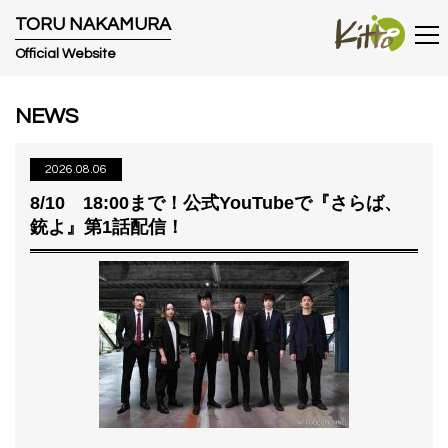
T
O
R
U
N
A
K
A
M
U
R
A
Official Website
NEWS
2026.08.06
8/10 18:00まで！公式YouTubeで『さらば、
銃よ』第1話配信！