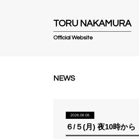
T
O
R
U
N
A
K
A
M
U
R
A
Official Website
NEWS
2026.08.08
６/５(月) 夜10時