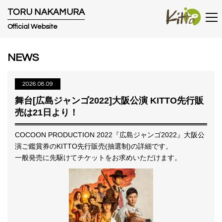
T
O
R
U
N
A
K
A
M
U
R
A
Official Website
NEWS
2026.08.09
舞台[広島ジャンゴ2022]大阪公演 KITTO先行販
売は21日より！
COCOON PRODUCTION 2022『広島ジャンゴ2022』大阪公
演ご鑑賞券のKITTO先行販売(抽選制)の詳細です。
一般発売に先駆けてチケットをお求めいただけます。