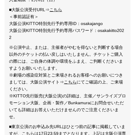
■大阪公演受付URL⇒
こちら
＜事前認証有＞
大阪公演KITTO特別先行予約専用ID：osakajango
大阪公演KITTO特別先行予約専用パスワード：osakakitto202
2
※公演中止、または、主催者がやむを得ないと判断する場合
以外のチケットの払い戻しはいたしません。チケットご購入
の際には、ご自身の体調や環境をふまえ、ご判断くださいま
すようお願いいたします。
※劇場の感染症対策とご来場されるお客様へのお願いにつき
ましては、大阪公演サイト⇒
こちら
にてご確認の上、ご来場
ください。
※KITTO先行販売(大阪公演)の詳細は、主催／サンライズプロ
モーション大阪、企画・製作／Bunkamuraにお問合せいただ
いても詳細はお答えいただけませんのでご注意くださいま
せ。
■東京公演のお申込み先URLはひとつ前の記事に掲載していま
すが、こちらは17日23:59までとなります。上記は大阪公演専