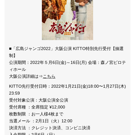
■「広島ジャンゴ2022」大阪公演 KITTO特別先行受付【抽選
制】
公演期間：2022年５月6日(金)～16日(月) 会場：森ノ宮ピロテ
ィホール
大阪公演詳細は⇒
こちら
KITTO先行受付日時：2022年1月21日(金)18:00〜1月27日(木)
23:59
受付対象公演：大阪公演全公演
受付席種 ：全席指定 ¥12,000
枚数制限 ：お一人様4枚まで
当選メール ：2月1日（火）12:00
決済方法 ：クレジット決済、コンビニ決済
入金期限 ：2月6日（日）