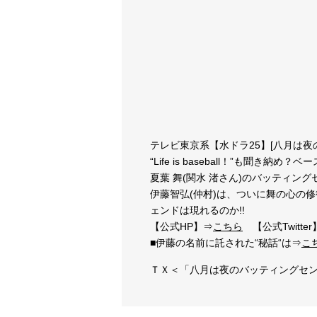
テレビ東京系【水ドラ25】[八月は夜の
“Life is baseball！”も聞
夏葉 舞(関水 渚さん)のバッティ
伊藤智弘(仲村)は、ついに舞の心の
ェンドは現れるのか!!
【公式HP】⇒
こちら
【公式Twitter
■伊藤の名前に託された“秘話“は⇒
こ
ＴＸ＜「八月は夜のバッティングセ