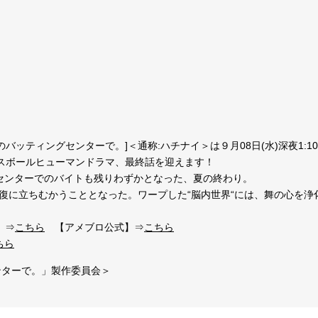
バッティングセンターで。]＜通称:ハチナイ＞は９月08日(水)深夜1:1
き納め？ベースボールヒューマンドラマ、最終話を迎えます！
ングセンターでのバイトも残りわずかとなった、夏の終わり。
修復に立ちむかうこととなった。ワープした“脳内世界“には、舞の心を浄
】⇒
こちら
【アメブロ公式】⇒
こちら
ちら
ンターで。」製作委員会＞