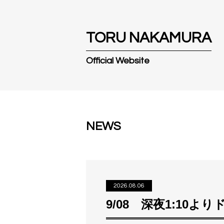
T
O
R
U
N
A
K
A
M
U
R
A
Official Website
NEWS
2026.08.06
9/08 深夜1:10よりド