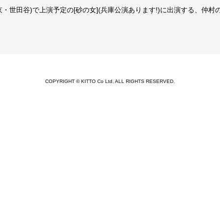
東京・世田谷)で上演予定の[砂の女](兵庫公演あります!)に出演する、仲
COPYRIGHT © KITTO Co Ltd, ALL RIGHTS RESERVED.