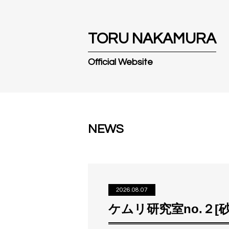
T
O
R
U
N
A
K
A
M
U
R
A
Official Website
NEWS
2026.08.07
ケムリ研究室no.２