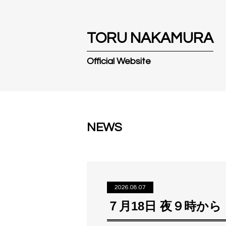
T
O
R
U
N
A
K
A
M
U
R
A
Official Website
NEWS
2026.08.07
７月18日 夜９時か