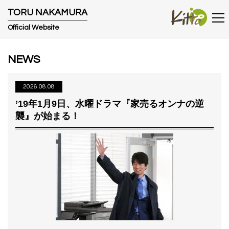
T
O
R
U
N
A
K
A
M
U
R
A
Official Website
NEWS
2026.08.08
’19年1月9日、水曜ドラマ『家売るオンナの逆
襲』が始まる！