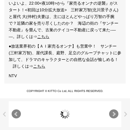
いよいよ、22:00<夜10時>から『家売るオンナの逆襲』がス
タート！<初回は10分拡大放送> 三軒家万智(北川景子さん
)
と屋代 大(仲村)夫妻は、主にほとんどやっぱり万智の手腕
で？近隣の家を売り尽くしたのか？ 海辺の街の『サンチー
不動産』を畳んで、古巣のテイコー不動産に戻って来た-―
―。詳しくは⇒
こちら
●放送業界初の【ＡＩ家売るオンナ】も営業中！ サンチー
(三軒家万智)、屋代課長、庭野、足立のグループチャットに参
加して、ドラマのキャラクターとの自然な会話が愉しめる！
詳しくは⇒
こちら
NTV
COPYRIGHT © KITTO Co Ltd, ALL RIGHTS RESERVED.