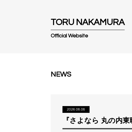
T
O
R
U
N
A
K
A
M
U
R
A
Official Website
NEWS
2026.08.08
『さよなら 丸の内