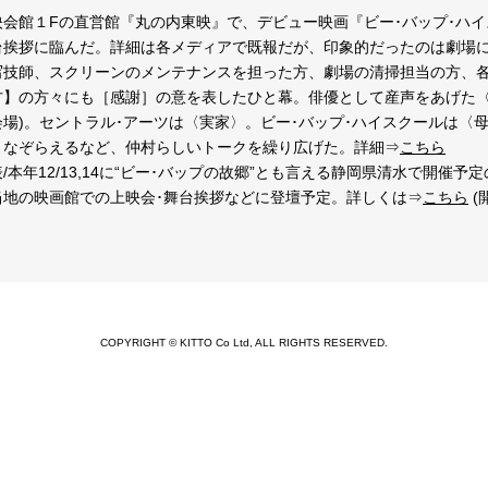
東映会館１Fの直営館『丸の内東映』で、デビュー映画『ビー･バップ･ハ
台挨拶に臨んだ。詳細は各メディアで既報だが、印象的だったのは劇場
写技師、スクリーンのメンテナンスを担った方、劇場の清掃担当の方、
方】の方々にも［感謝］の意を表したひと幕。俳優として産声をあげた〈
会場)。セントラル･アーツは〈実家〉。ビー･バップ･ハイスクールは〈
となぞらえるなど、仲村らしいトークを繰り広げた。詳細⇒
こちら
/本年12/13,14に“ビー･バップの故郷”とも言える静岡県清水で開催
当地の映画館での上映会･舞台挨拶などに登壇予定。詳しくは⇒
こちら
(
COPYRIGHT © KITTO Co Ltd, ALL RIGHTS RESERVED.