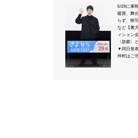
6/28に
鑑賞、舞
らず、映
など【裏
ィション
〈故郷〉
▼同日発表
仲村はご