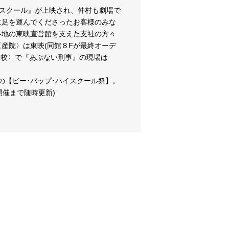
イスクール』が上映され、仲村も劇場で
に足を運んでくださったお客様のみな
各地の東映直営館を支えた支社の方々
産院〉は東映(同館８Fが最終オーデ
母校〉で『あぶない刑事』の現場は
予定の【ビー･バップ･ハイスクール祭】。
開催まで随時更新)